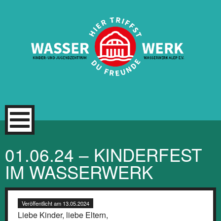
Zum
Inhalt
springen
01.06.24 – KINDERFEST
IM WASSERWERK
Veröffentlicht am
13.05.2024
Liebe Kinder, liebe Eltern,