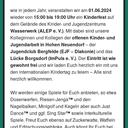
wie in jedem Jahr, veranstalten wir am
01.06.2024
wieder von
15:00 bis 19:00 Uhr
ein
Kinderfest
auf
dem Gelände des Kinder- und Jugendzentrums
Wasserwerk (ALEP e. V.)
. Mit dabei sind unsere
Kolleginnen und Kollegen der
offenen Kinder- und
Jugendarbeit in Hohen Neuendorf
– der
Jugendclub Bergfelde (EJF – Diakonie)
und das
Lücke Borgsdorf (ImPuls e. V.)
. Der
Eintritt ist wie
gewohnt frei
und wir laden Euch herzlich ein mit uns
den internationalen Kindertag zu feiern – Alle sind
herzlich willkommen.
Wir werden einige Spiele für Euch anbieten, so etwa
Dosenwerfen, Riesen-Jenga
™
und den
Nagelbalken, Minigolf und Kegeln aber auch Just
Dance
™
und ggf. Sing Star
™
sowie interkulturelle
Spiele. Freut Euch ebenso auf Zuckerwatte, Waffeln
und Erfrischungsgetränke. Auch könnt Ihr Euch bei