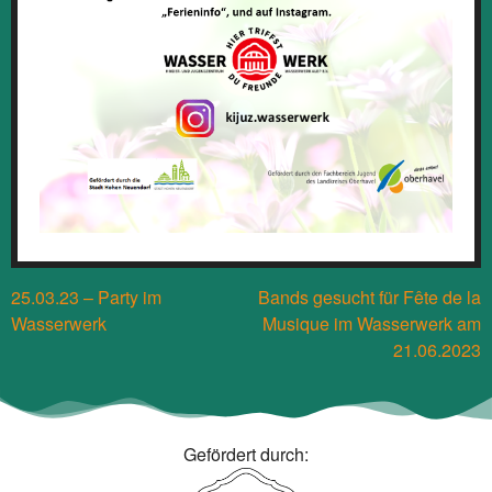
Beitragsnavigation
25.03.23 – Party im
Bands gesucht für Fête de la
Wasserwerk
Musique im Wasserwerk am
21.06.2023
Gefördert durch: